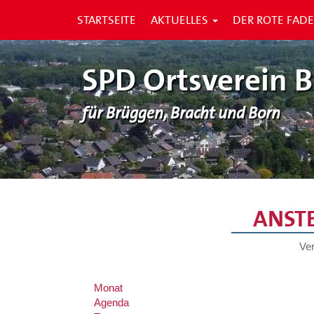
STARTSEITE
AKTUELLES
DER ROTE FAD
SPD Ortsverein 
für Brüggen, Bracht und Born
ANST
Ver
Monat
Agenda