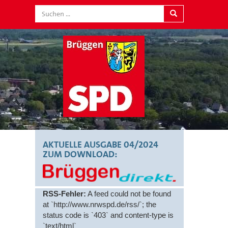
AKTUELLE AUSGABE 04/2024
ZUM DOWNLOAD:
RSS-Fehler:
A feed could not be found
at `http://www.nrwspd.de/rss/`; the
status code is `403` and content-type is
`text/html`