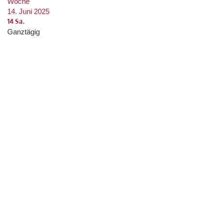
Woche
14. Juni 2025
14
Sa.
Ganztägig
0:00
1:00
2:00
3:00
4:00
5:00
6:00
7:00
8:00
9:00
10:00
11:00
12:00
13:00
14:00
15:00
16:00
17:00