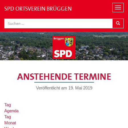
SPD ORTSVEREIN BRÜGGEN
Navi
ANSTEHENDE TERMINE
Veröffentlicht am
19. Mai 2019
Tag
Agenda
Tag
Monat