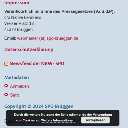
Impressum
Verantwortlich im Sinne des Pressegesetzes (V.i.S.d.P):
c/o Nicole Lemkens
Weizer Platz 13
41379 Brüggen
Email:
webmaster (at) spd-brueggen.de
Datenschutzerklärung
Newsfeed der NRW- SPD
Metadaten
Anmelden
Start
Copyright © 2024 SPD Brüggen
Durch die weitere Nutzung der Seite stimmst du der Verwendung
Akzeptieren
von Cookies zu.
Weitere Informationen
Das
Design
ist ein Bootstrap Thema für SPD Verbände.