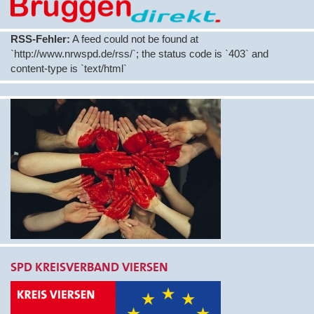
RSS-Fehler:
A feed could not be found at
`http://www.nrwspd.de/rss/`; the status code is `403` and
content-type is `text/html`
SPD KREISVERBAND VIERSEN