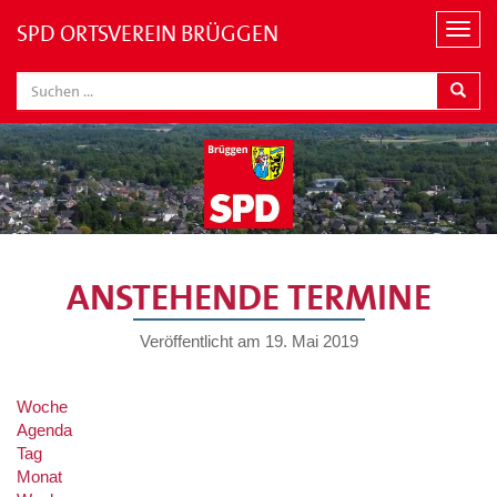
SPD ORTSVEREIN BRÜGGEN
Navi
ANSTEHENDE TERMINE
Veröffentlicht am
19. Mai 2019
Woche
Agenda
Tag
Monat