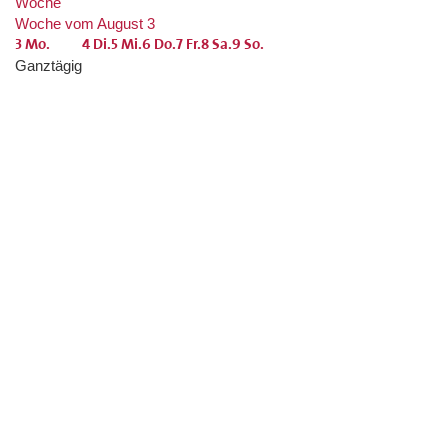
Woche
Woche vom August 3
3
Mo.
4
Di.
5
Mi.
6
Do.
7
Fr.
8
Sa.
9
So.
Ganztägig
0:00
1:00
2:00
3:00
4:00
5:00
6:00
7:00
8:00
9:00
10:00
11:00
12:00
13:00
14:00
15:00
16:00
17:00